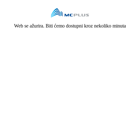
Web se ažurira. Biti ćemo dostupni kroz nekoliko minuta