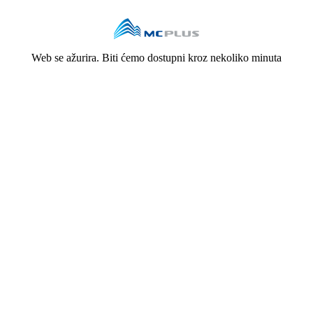
Web se ažurira. Biti ćemo dostupni kroz nekoliko minuta