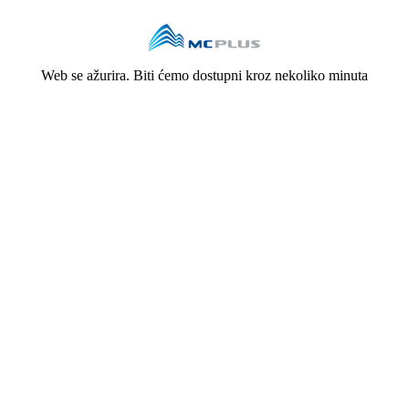
Web se ažurira. Biti ćemo dostupni kroz nekoliko minuta