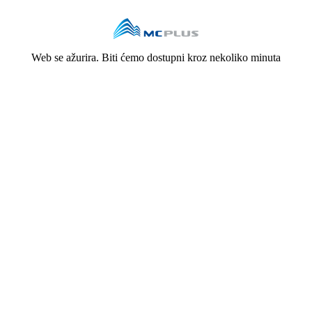
Web se ažurira. Biti ćemo dostupni kroz nekoliko minuta