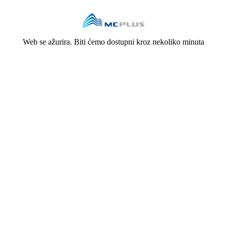
Web se ažurira. Biti ćemo dostupni kroz nekoliko minuta