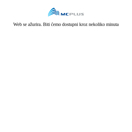
Web se ažurira. Biti ćemo dostupni kroz nekoliko minuta