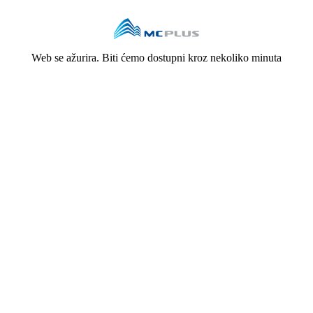
Web se ažurira. Biti ćemo dostupni kroz nekoliko minuta