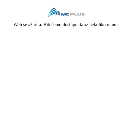
Web se ažurira. Biti ćemo dostupni kroz nekoliko minuta