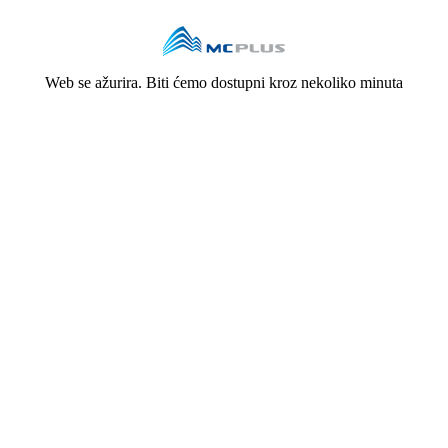
Web se ažurira. Biti ćemo dostupni kroz nekoliko minuta