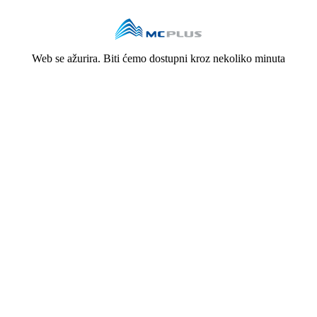
Web se ažurira. Biti ćemo dostupni kroz nekoliko minuta