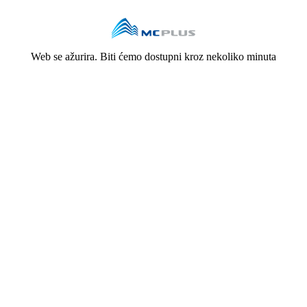
Web se ažurira. Biti ćemo dostupni kroz nekoliko minuta