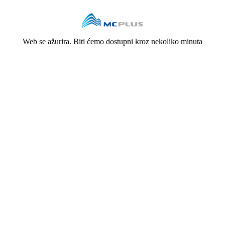
Web se ažurira. Biti ćemo dostupni kroz nekoliko minuta