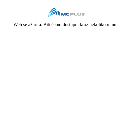
Web se ažurira. Biti ćemo dostupni kroz nekoliko minuta