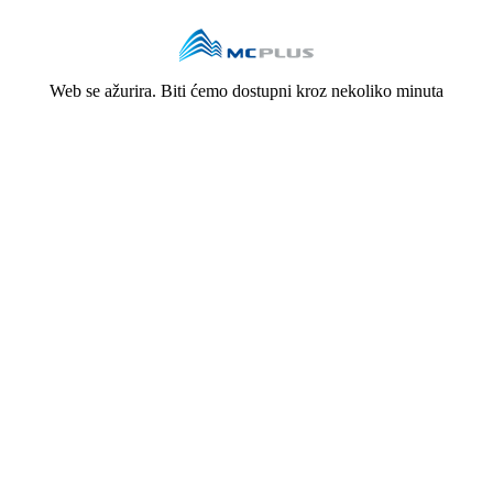
Web se ažurira. Biti ćemo dostupni kroz nekoliko minuta