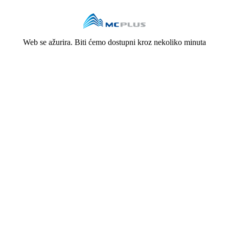
Web se ažurira. Biti ćemo dostupni kroz nekoliko minuta