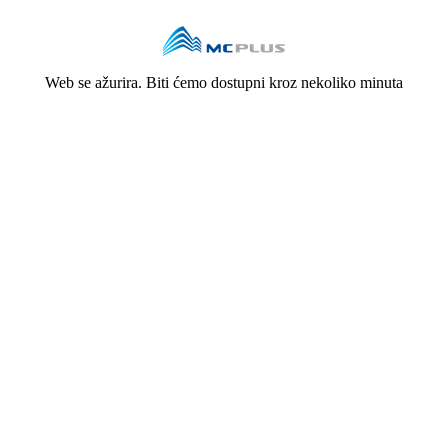
Web se ažurira. Biti ćemo dostupni kroz nekoliko minuta