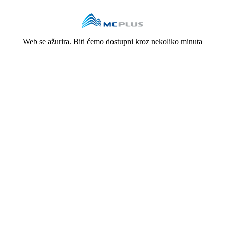
Web se ažurira. Biti ćemo dostupni kroz nekoliko minuta