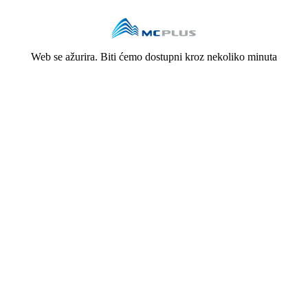
Web se ažurira. Biti ćemo dostupni kroz nekoliko minuta