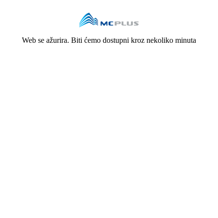
Web se ažurira. Biti ćemo dostupni kroz nekoliko minuta