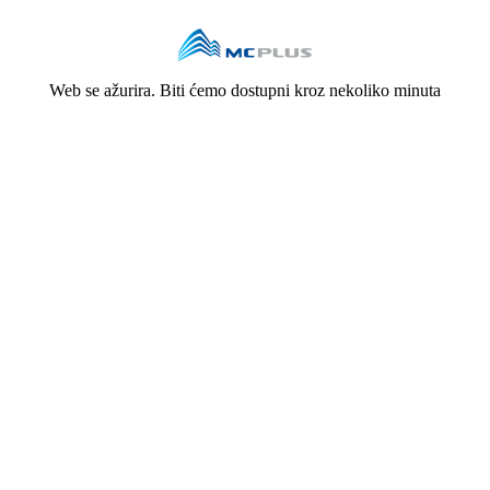
Web se ažurira. Biti ćemo dostupni kroz nekoliko minuta