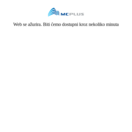
Web se ažurira. Biti ćemo dostupni kroz nekoliko minuta