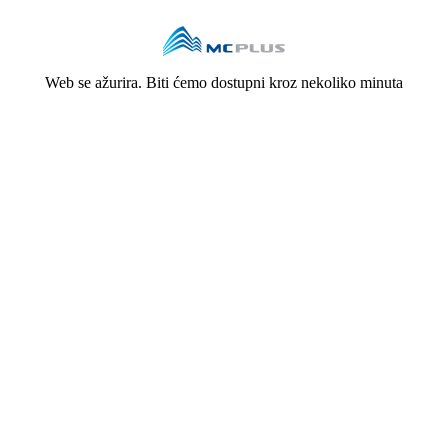
Web se ažurira. Biti ćemo dostupni kroz nekoliko minuta