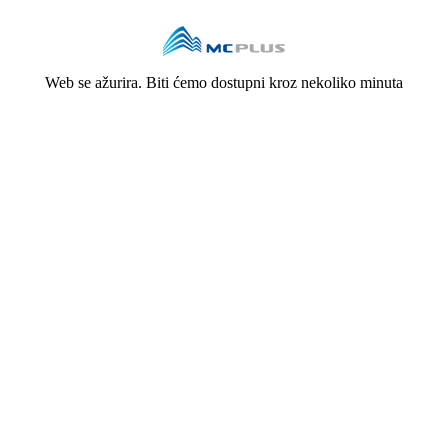
Web se ažurira. Biti ćemo dostupni kroz nekoliko minuta