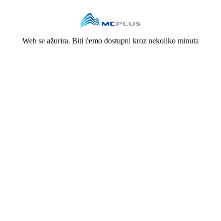
Web se ažurira. Biti ćemo dostupni kroz nekoliko minuta