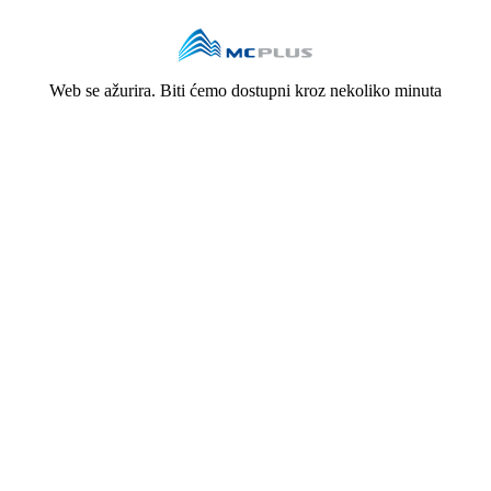
Web se ažurira. Biti ćemo dostupni kroz nekoliko minuta