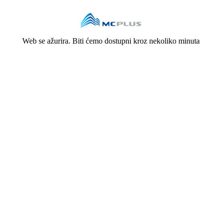
Web se ažurira. Biti ćemo dostupni kroz nekoliko minuta