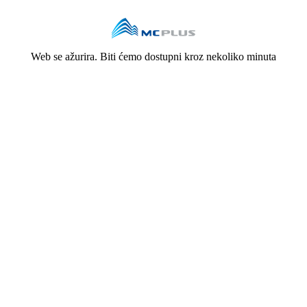
Web se ažurira. Biti ćemo dostupni kroz nekoliko minuta