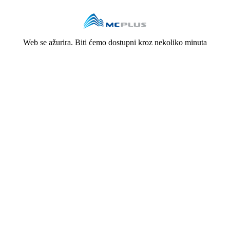
Web se ažurira. Biti ćemo dostupni kroz nekoliko minuta