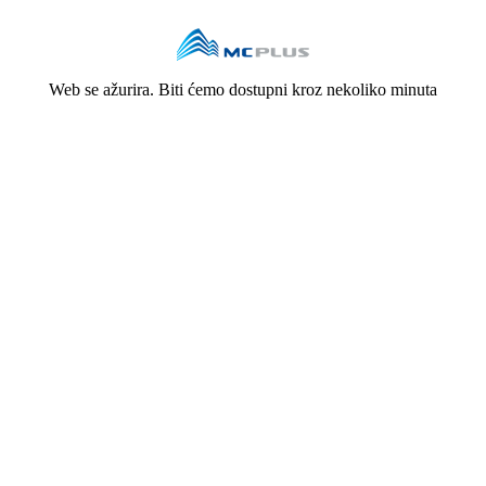
Web se ažurira. Biti ćemo dostupni kroz nekoliko minuta