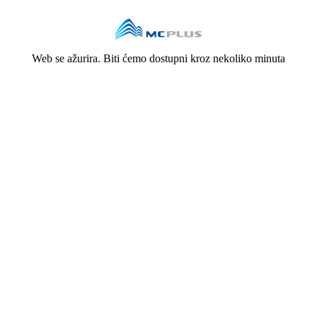
Web se ažurira. Biti ćemo dostupni kroz nekoliko minuta