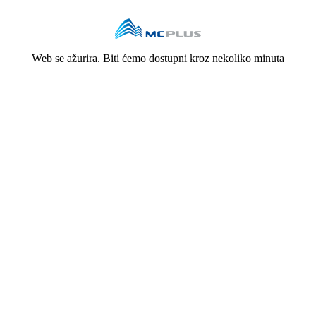
Web se ažurira. Biti ćemo dostupni kroz nekoliko minuta