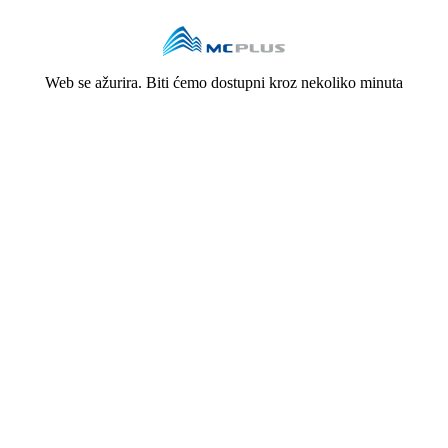
Web se ažurira. Biti ćemo dostupni kroz nekoliko minuta