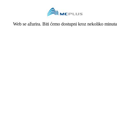
Web se ažurira. Biti ćemo dostupni kroz nekoliko minuta