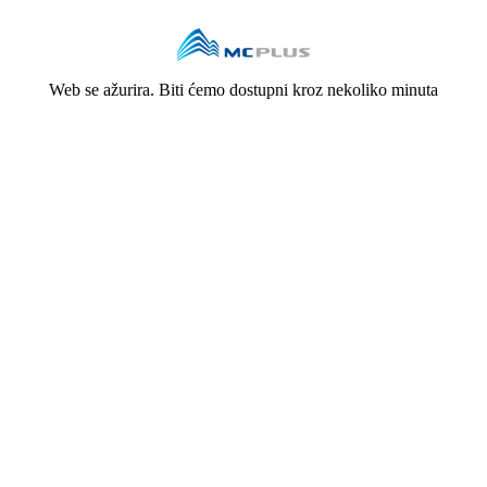
Web se ažurira. Biti ćemo dostupni kroz nekoliko minuta