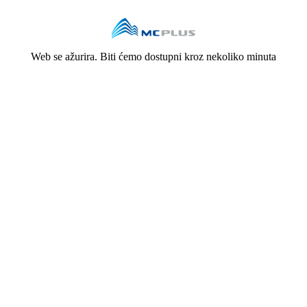
Web se ažurira. Biti ćemo dostupni kroz nekoliko minuta