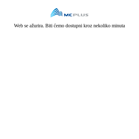
Web se ažurira. Biti ćemo dostupni kroz nekoliko minuta