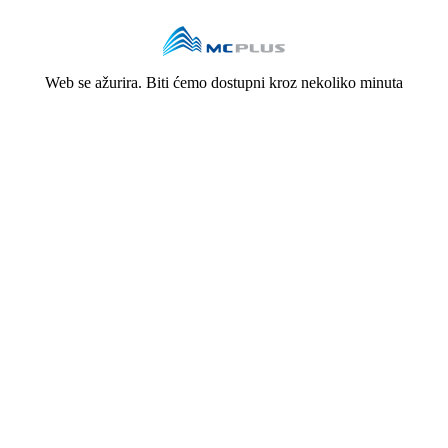
Web se ažurira. Biti ćemo dostupni kroz nekoliko minuta