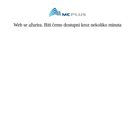
Web se ažurira. Biti ćemo dostupni kroz nekoliko minuta