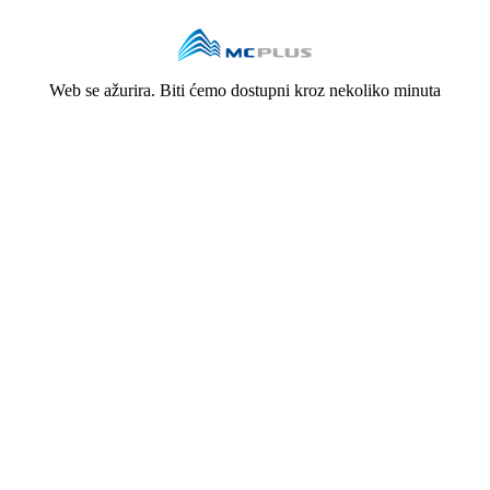
Web se ažurira. Biti ćemo dostupni kroz nekoliko minuta