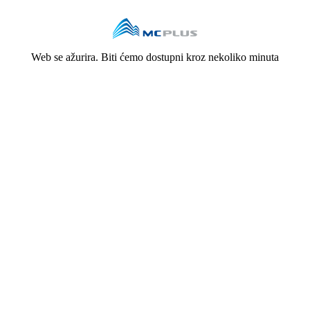
Web se ažurira. Biti ćemo dostupni kroz nekoliko minuta