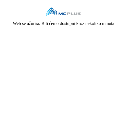
Web se ažurira. Biti ćemo dostupni kroz nekoliko minuta