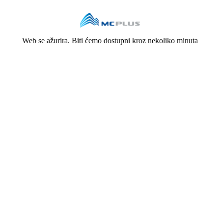
Web se ažurira. Biti ćemo dostupni kroz nekoliko minuta