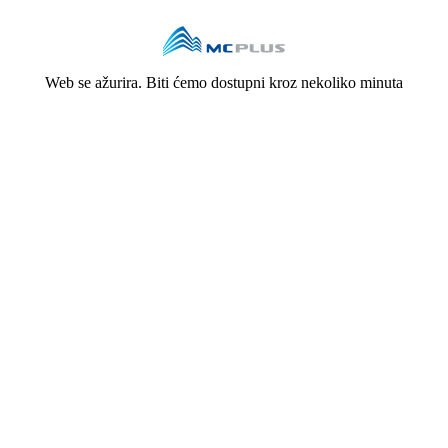
Web se ažurira. Biti ćemo dostupni kroz nekoliko minuta