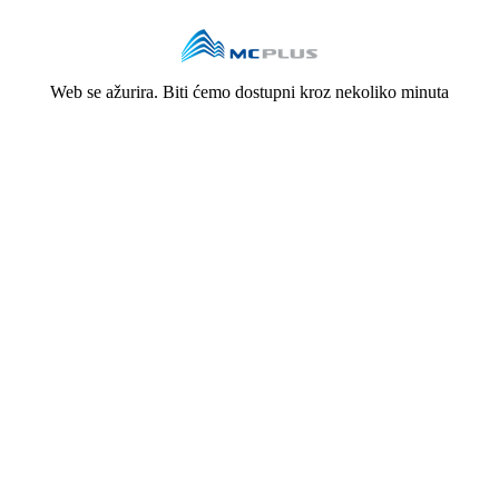
Web se ažurira. Biti ćemo dostupni kroz nekoliko minuta