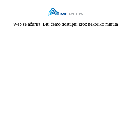
Web se ažurira. Biti ćemo dostupni kroz nekoliko minuta