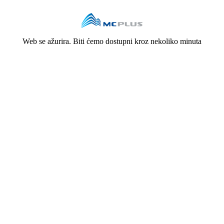
Web se ažurira. Biti ćemo dostupni kroz nekoliko minuta