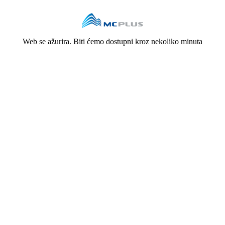
Web se ažurira. Biti ćemo dostupni kroz nekoliko minuta