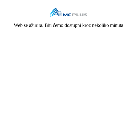
Web se ažurira. Biti ćemo dostupni kroz nekoliko minuta