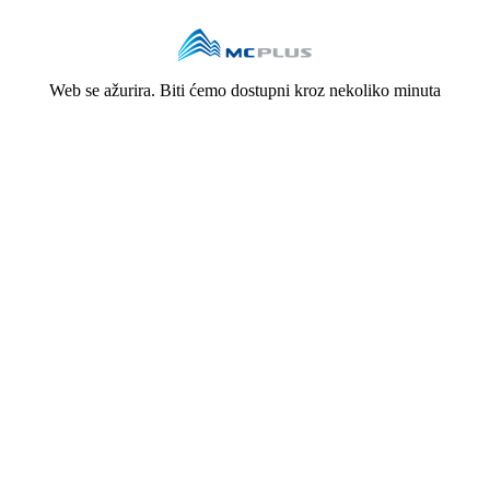
Web se ažurira. Biti ćemo dostupni kroz nekoliko minuta