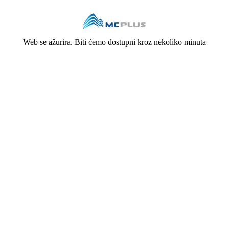
Web se ažurira. Biti ćemo dostupni kroz nekoliko minuta